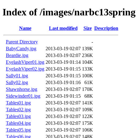
Index of /images/narbc13spring
Name
Last modified
Size
Description
Parent Directory
-
BabyCandy.jpg
2013-03-19 02:07
139K
Beardie.jpg
2013-03-19 02:07
236K
EyelashViper01.jpg
2013-03-19 01:14
104K
EyelashViper02.jpg
2013-03-19 01:15
133K
Sally01.jpg
2013-03-19 01:15
100K
Sally02.jpg
2013-03-19 01:16
61K
Shawnhorse.jpg
2013-03-19 02:07
170K
Sidewinder01.jpg
2013-03-19 01:15
68K
Tables01.jpg
2013-03-19 02:07
141K
Tables02.jpg
2013-03-19 02:07
109K
Tables03.jpg
2013-03-19 02:07
122K
Tables04.jpg
2013-03-19 02:07
175K
Tables05.jpg
2013-03-19 02:07
106K
Tables06.jpg
2013-03-19 02:07
148K